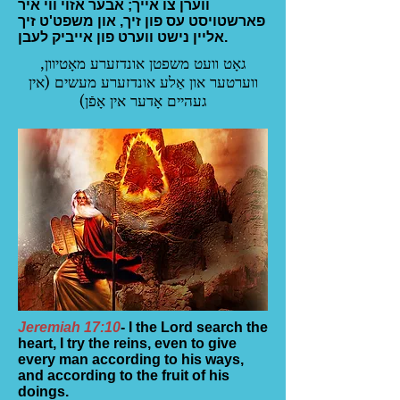
ווערן צו אייך; אבער אזוי ווי איר
פארשטויסט עס פון זיך, און משפט'ט זיך
אליין נישט ווערט פון אייביק לעבן.
גאָט וועט משפטן אונדזערע מאָטיוון,
ווערטער און אַלע אונדזערע מעשים (אין
געהיים אָדער אין אָפֿן)
Jeremiah 17:10
- I the Lord search the
heart, I try the reins, even to give
every man according to his ways,
and according to the fruit of his
doings.