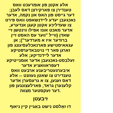
אלע אקטן פון אומרעכט וואס
טענדירן צו פארקירצן דאס לעבן;
דער גייסט פון האס און נקמה, אדער
נאכגעבן יעדע ליידנשאפט וואס פירט
צו שעדליכע אקטן קעגן אנדערע,
אדער מאכט אונז אפילו ווינטשן זיי
שאדן (ווייל "ווער עס האסט זיין
ברודער איז א מערדער"); אן
עגאאיסטישע פארנאכלעסיגונג פון
זארגן פאר די נויטבאדערפטיקע
אדער ליידנדיקע; אלע
זעלבסט-נאכגעבן אדער אומנייטיקע
דעפראוואציע אדער
איבערגעטריבענע ארבעט וואס
טענדירט צו שאטן געזונט -- אלע
דאס זענען, צו א גרעסערן אדער
קלענערן גראד, פארלעצונגען פון
דער זעקסטער מצווה.
זיבעטן
דו זאָלסט נישט באַגיין קיין ניאוף