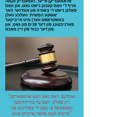
פלאַמענדיקן פייער, נעמענדיק נקמה
אויף די וואָס קענען נישט גאָט, און וואָס
פאָלגן נישט די בשורה פון אונדזער האר
יאָשקע המשיח: וועלכע וועלן
באַשטראָפט ווערן מיט אייביקער
פארניכטונג פון דער פּנים פון גאָט, און
פון דער כבוד פון זיין מאַכט.
"נאכדעם וואס גאט וועט אויספארשן
זיין פאלק, וועט ער צוריקקומען
נאכאמאל צו געבן די באלוינונג פון
אייביק לעבן אדער אייביקן טויט"