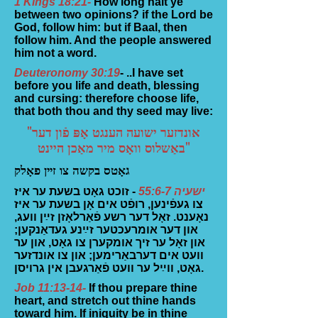
1 Kings 18:21-
How long halt ye
between two opinions? if the Lord be
God, follow him: but if Baal, then
follow him. And the people answered
him not a word.
Deuteronomy 30:19
- ..I have set
before you life and death, blessing
and cursing: therefore choose life,
that both thou and thy seed may live:
"אונדזער ישועה הענגט אָפּ פֿון דער
באַשלוס וואָס מיר מאַכן היינט"
גאָטס בקשה צו זיין פאָלק
ישעיה 55:6-7
- זוכט גאָט בשעת ער איז
צו געפֿינען, רופֿט אים אָן בשעת ער איז
נאָענט. זאָל דער רשע פֿאַרלאָזן זײַן וועג,
און דער אומרעכטער זײַנע געדאַנקען;
און זאָל ער זיך אומקערן צו גאָט, און ער
וועט אים דערבאַרימען; און צו אונדזער
גאָט, ווײַל ער וועט פֿאַרגעבן אין גרויסן.
Job 11:13-14-
If thou prepare thine
heart, and stretch out thine hands
toward him. If iniquity be in thine