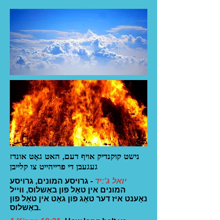
נישט קוקנדיק אויף דעם, האט גאָט אונדז
געגעבן די פרייהייט צו קלייבן
יואל ג':יד
- גרויסע המונים, גרויסע
המונים אין טאָל פון באַשלוס, ווייל
נאָענט איז דער טאָג פון גאָט אין טאָל פון
באַשלוס.