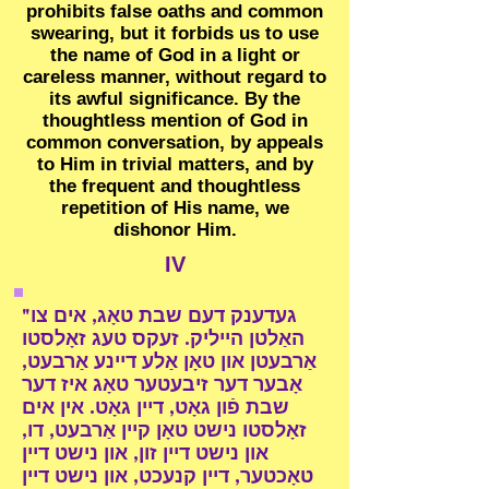
prohibits false oaths and common
swearing, but it forbids us to use
the name of God in a light or
careless manner, without regard to
its awful significance. By the
thoughtless mention of God in
common conversation, by appeals
to Him in trivial matters, and by
the frequent and thoughtless
repetition of His name, we
dishonor Him.
IV
"געדענק דעם שבת טאָג, אים צו
האַלטן הייליק. זעקס טעג זאָלסטו
אַרבעטן און טאָן אַלע דיינע אַרבעט,
אָבער דער זיבעטער טאָג איז דער
שבת פֿון גאָט, דיין גאָט. אין אים
זאָלסטו נישט טאָן קיין אַרבעט, דו,
און נישט דיין זון, און נישט דיין
טאָכטער, דיין קנעכט, און נישט דיין