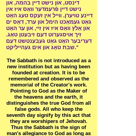
דינסט, און נישט דיין בהמה, און
נישט דיין פֿרעמדער וואָס איז אין
דיינע טויערן. ווייל אין זעקס טעג האָט
גאָט געמאַכט הימל און ערד, דאָס ים
און אַלץ וואָס איז אין זיי, און ער האָט
זיך אויסגערוט דעם זיבעטן טאָג.
דעריבער האָט גאָט געבענטשט דעם
שבת טאָג און אים געהייליקט."
The Sabbath is not introduced as a
new institution but as having been
founded at creation. It is to be
remembered and observed as the
memorial of the Creator's work.
Pointing to God as the Maker of
the heavens and the earth, it
distinguishes the true God from all
false gods. All who keep the
seventh day signify by this act that
they are worshipers of Jehovah.
Thus the Sabbath is the sign of
man's allegiance to God as long as