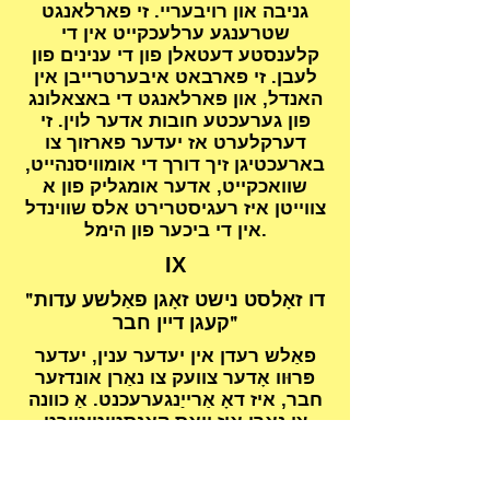
גניבה און רויבעריי. זי פארלאנגט
שטרענגע ערלעכקייט אין די
קלענסטע דעטאלן פון די ענינים פון
לעבן. זי פארבאט איבערטרייבן אין
האנדל, און פארלאנגט די באצאלונג
פון גערעכטע חובות אדער לוין. זי
דערקלערט אז יעדער פארזוך צו
בארעכטיגן זיך דורך די אומוויסנהייט,
שוואכקייט, אדער אומגליק פון א
צווייטן איז רעגיסטרירט אלס שווינדל
אין די ביכער פון הימל.
IX
"דו זאָלסט נישט זאָגן פאַלשע עדות
קעגן דיין חבר"
פאַלש רעדן אין יעדער ענין, יעדער
פּרוּוו אָדער צוועק צו נאַרן אונדזער
חבר, איז דאָ אַרייַנגערעכנט. אַ כוונה
צו נאַרן איז וואָס קאָנסטיטוטירט
פאַלשקייט. מיט אַ בליק פון די אויגן,
אַ באַוועגונג פון די האַנט, אַן
אויסדרוק פון די פּנים, אַ פאַלשקייט