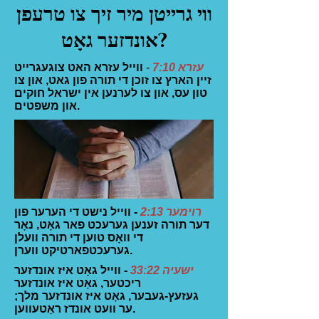
ווי גרייטן מיר זיך צו טרעפן
אונדזער גאָט?
עזרא 7:10
-
ווייל עזרא האט צוגעגרייט
זיין הארץ צו זוכן די תורה פון גאט, און צו
טון עס, און צו לערנען אין ישראל חוקים
און משפטים.
רוימער 2:13
- ווייל נישט די הערער פון
דער תורה זענען גערעכט פאר גאָט, נאָר
די וואָס טוען די תורה וועלן
גערעכטפארטיקט ווערן.
ישעיה 33:22
- ווייל גאָט איז אונדזער
ריכטער, גאָט איז אונדזער
געזעץ-געבער, גאָט איז אונדזער מלך;
ער וועט אונדז ראַטעווען.