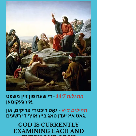
התגלות 14:7
- די שעה פון זיין משפט
איז געקומען.
תהילים ז:יא
- גאָט ריכט די צדיקים, און
גאָט איז יעדן טאָג בייז אויף די רשעים.
GOD IS CURRENTLY
EXAMINING EACH AND