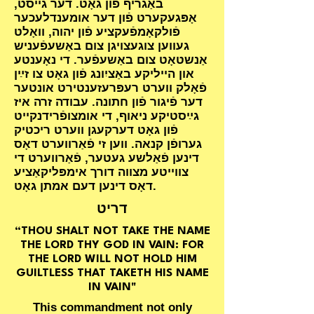
באַגריף פֿון גאָט. דער גייסט,
אָפּגעקערט פֿון דער אומענדלעכער
פֿולקאָמפֿעקציע פֿון יהוה, וואָלט
געווען צוגעצויגן צום באַשעפֿעניש
אַנשטאָט צום באַשעפֿער. די נאָענטע
און הייליקע באַציִונג פֿון גאָט צו זײַן
פֿאָלק ווערט רעפּרעזענטירט אונטער
דער פֿיגור פֿון חתונה. עבודה זרה איז
גײַסטיקע ניאוף, די אומצופֿרידנקייט
פֿון גאָט דערקעגן ווערט ריכטיק
גערופֿן קנאה. ווען זי פֿאַרווערט דאָס
דינען פֿאַלשע געטער, פֿאַרווערט די
צווייטע מצווה דורך אימפּליקאַציע
דאָס דינען דעם אמתן גאָט.
דריט
“THOU SHALT NOT TAKE THE NAME
THE LORD THY GOD IN VAIN: FOR
THE LORD WILL NOT HOLD HIM
GUILTLESS THAT TAKETH HIS NAME
IN VAIN"
This commandment not only