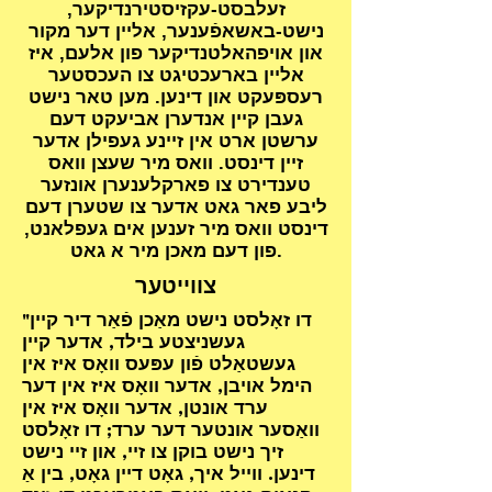
זעלבסט-עקזיסטירנדיקער,
נישט-באשאפֿענער, אליין דער מקור
און אויפהאלטנדיקער פון אלעם, איז
אליין בארעכטיגט צו העכסטער
רעספּעקט און דינען. מען טאר נישט
געבן קיין אנדערן אביעקט דעם
ערשטן ארט אין זיינע געפילן אדער
זיין דינסט. וואס מיר שעצן וואס
טענדירט צו פארקלענערן אונזער
ליבע פאר גאט אדער צו שטערן דעם
דינסט וואס מיר זענען אים געפלאנט,
פון דעם מאכן מיר א גאט.
צווייטער
"דו זאָלסט נישט מאַכן פֿאַר דיר קיין
געשניצטע בילד, אדער קיין
געשטאַלט פֿון עפּעס וואָס איז אין
הימל אויבן, אדער וואָס איז אין דער
ערד אונטן, אדער וואָס איז אין
וואַסער אונטער דער ערד; דו זאָלסט
זיך נישט בוקן צו זיי, און זיי נישט
דינען. ווייל איך, גאָט דיין גאָט, בין אַ