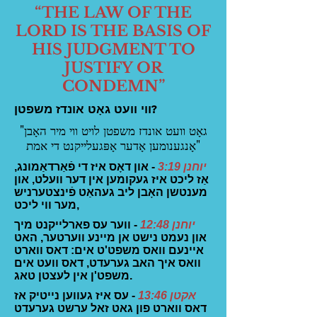
“THE LAW OF THE
LORD IS THE BASIS OF
HIS JUDGMENT TO
JUSTIFY OR
CONDEMN”
ווי וועט גאָט אונדז משפטן?
"גאָט וועט אונדז משפטן לויט ווי מיר האָבן
אָנגענומען אָדער אָפּגעלייקנט די אמת"
יוחנן 3:19
- און דאָס איז די פֿאַרדאַמונג,
אַז ליכט איז געקומען אין דער וועלט, און
מענטשן האָבן ליב געהאַט פֿינצטערניש
מער ווי ליכט,
יוחנן 12:48
- ווער עס פארלייקנט מיך
און נעמט נישט אן מיינע ווערטער, האט
איינעם וואס משפט'ט אים: דאס ווארט
וואס איך האב גערעדט, דאס וועט אים
משפט'ן אין לעצטן טאג.
אקטן 13:46
- עס איז געווען נייטיק אז
דאס ווארט פון גאט זאל ערשט גערעדט