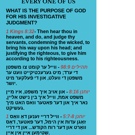
EVERY ONE OF US
WHAT IS THE PURPOSE OF GOD
FOR HIS INVESTIGATIVE
JUDGMENT?
1 Kings 8:32
- Then hear thou in
heaven, and do, and judge thy
servants, condemning the wicked, to
bring his way upon his head; and
justifying the righteous, to give him
according to his righteousness.
תהילים 98:9
- ווייל ער קומט צו משפּטן
די ערד; מיט גערעכטיקייט וועט ער
משפּטן די וועלט, און די פֿעלקער מיט
יושר.
יוחנן 8:16
- און אויב איך משפט, איז מיין
משפט אמת, ווייל איך בין נישט אליין,
נאר איך און דער פאטער וואס האט מיך
געשיקט.
1 יוחנן 5:7-8
- ווייל דריי זענען דאָ וואָס
זאָגן עדות אין הימל, דער פאטער, דאָס
וואָרט און דער רוח הקודש... און די דריי
שטימען איין אין איין.