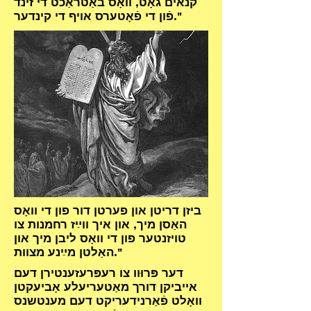
קנאים גאָט, וואָס באַטראַכט די זינד
פֿון די פֿאָטערס אויף די קינדער."
ביזן דריטן און פערטן דור פון די וואָס
האַסן מיך, און איך ווײַז רחמנות צו
טויזנטער פון די וואָס ליבן מיך און
האַלטן מײַנע מצוות."
דער פּרוּוו צו רעפּרעזענטירן דעם
אייביקן דורך מאַטעריעלע אָביעקטן
וואָלט פֿאַרנידעריקט דעם מענטשנס