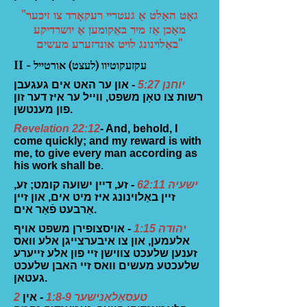
"גאָט האַלט אַ געטריי רעקאָרד צו זיכער
מאַכן אַז מיר באַקומען אַ יושרדיקע
באַלוינונג לויט אונדזערע מעשים"
II - עקזעקוטיוו (לעצט) אורטייל
יוחנן 5:27
- און ער האט אים געגעבן
רשות צו טאָן משפט, ווייל ער איז דער זון
פון מענטשן.
Revelation 22:12
- And, behold, I
come quickly; and my reward is with
me, to give every man according as
his work shall be
.
ישעיה 62:11
- זע, דיין ישועה קומט; זע,
זיין באַלוינונג איז מיט אים, און זיין
אַרבעט פֿאַר אים.
יהודה 1:15
- אויסצופירן משפט אויף
אלעמען, און צו איבערצייגן אלע וואס
זענען שלעכט צווישן זיי פון אלע זייערע
שלעכטע מעשים וואס זיי האבן שלעכט
געטאן.
2 טעסאַלאָנישער 1:8-9
- אין