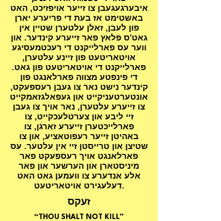
איבערגעגעבן צו זייער אויפזיכט, האט
באשטימט אז בעת די פריערע יארן
פון לעבן, זאלן עלטערן שטיין אין
גאט'ס פלאץ פאר זייערע קינדער. און
ווער עס פארלייקנט די רעכטמעסיגע
אויטאריטעט פון זיינע עלטערן,
פארלייקנט די אויטאריטעט פון גאט.
די פינפטע מצווה פארלאנגט פון
קינדער נישט נאר צו געבן רעספעקט,
אונטערטעניקייט און געפאלגזאמקייט
צו זייערע עלטערן, נאר אויך צו געבן
זיי ליבע און צערטלעכקייט, צו
פארלייכטערן זייערע זארגן, צו
באהיטן זייער רעפוטאציע, און צו
שטיצן און טרייסטן זיי אין עלטער. עס
פארלאנגט אויך רעספעקט פאר
מיניסטארן און הערשער און פאר
אלע אנדערע צו וועמען גאט האט
דעלעגירט אויטאריטעט.
זעקס
“THOU SHALT NOT KILL”