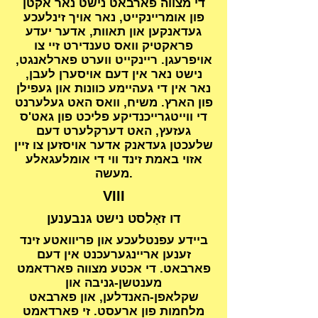
די מצווה פארבאט נישט נאר אקטן
פון אומריינקייט, נאר אויך זינלעכע
געדאנקען און תאוות, אדער יעדע
פראקטיק וואס טענדירט זיי צו
אויפרעגן. ריינקייט ווערט פארלאנגט,
נישט נאר אין דעם אויסערן לעבן,
נאר אין די געהיימע כוונות און געפילן
פון הארץ. משיח, וואס האט געלערנט
די ווייטגרייכנדיקע פליכט פון גאט'ס
געזעץ, האט דערקלערט דעם
שלעכטן געדאנק אדער אויסזען צו זיין
אזוי באמת זינד ווי די אומלעגאלע
מעשה.
VIII
דו זאָלסט נישט גנבענען
ביידע עפנטלעכע און פריוואטע זינד
זענען אריינגערעכנט אין דעם
פארבאט. די אכטע מצווה פארדאמט
מענטשן-גניבה און
שקלאפן-האנדלען, און פארבאט
מלחמות פון ארעסט. זי פארדאמט