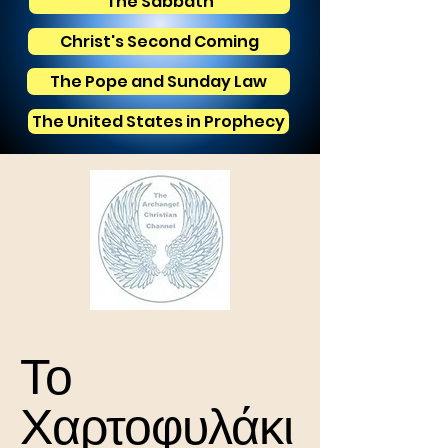
The Sabbath
Christ's Second Coming
The Pope and Sunday Law
The United States in Prophecy
Το
Χαρτοφυλάκι