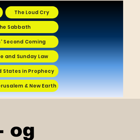
The Loud Cry
he Sabbath
s' Second Coming
e and Sunday Law
d States in Prophecy
erusalem & New Earth
- og