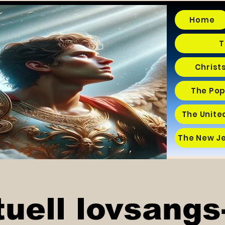
Home
T
Christ
The Pop
The Unite
The New J
tuell lovsangs