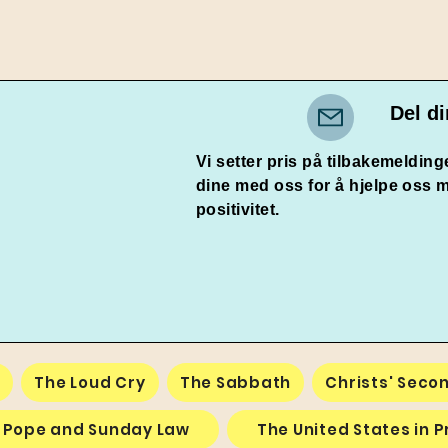
Del di
Vi setter pris på tilbakemeldin
dine med oss for å hjelpe oss m
positivitet.
e
The Loud Cry
The Sabbath
Christs' Seco
 Pope and Sunday Law
The United States in 