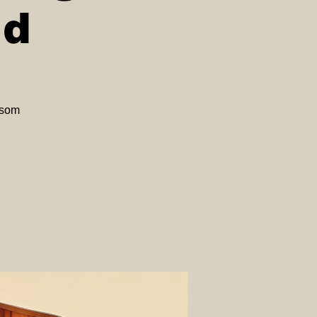
ld
 som