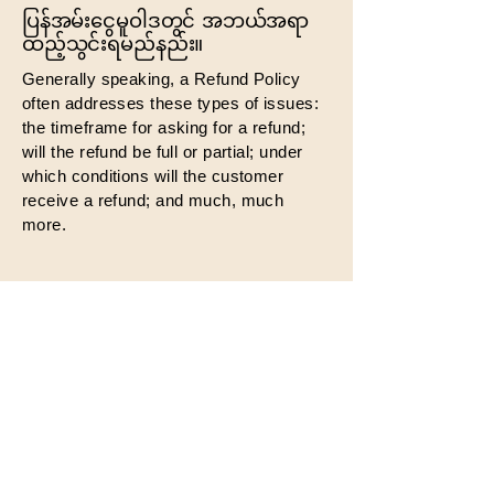
ပြန်အမ်းငွေမူဝါဒတွင် အဘယ်အရာ
ထည့်သွင်းရမည်နည်း။
Generally speaking, a Refund Policy
often addresses these types of issues:
the timeframe for asking for a refund;
will the refund be full or partial; under
which conditions will the customer
receive a refund; and much, much
more.
Share Your Thoughts
မင်းရဲ့တုံ့ပြန်ချက်ကို ငါတို့တန်ဖိုးထား
တယ်။ ကျွန်ုပ်တို့ကို တိုးတက်ကောင်းမွန်