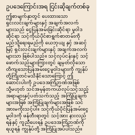
ဥပဒေကြောင်းအရ ငြင်းဆိုချက်တစ်ခု
ဤစာမျက်နှာတွင် ပေးထားသော
ရှင်းလင်းချက်များနှင့် အချက်အလက်
များသည် ငွေပြန်အမ်းခြင်းဆိုင်ရာ မူဝါဒ
ဆိုင်ရာ သင့်ကိုယ်ပိုင်စာရွက်စာတမ်းကို
မည်သို့ရေးရမည်ကို ယေဘုယျ နှင့် အဆင့်
မြင့် ရှင်းလင်းချက်များနှင့် အချက်အလက်
များသာ ဖြစ်ပါသည်။ သင့်လုပ်ငန်းနှင့် သင့်
ဖောက်သည်များကြားတွင် ချမှတ်လိုသော
တိကျသောပြန်အမ်းငွေမူဝါဒများကို ကျွန်ုပ်
တို့ကြိုတင်မသိနိုင်သောကြောင့် ဤ
ဆောင်းပါးကို ဥပဒေအကြံဉာဏ်အဖြစ်
သို့မဟုတ် သင်အမှန်တကယ်လုပ်သင့်သည့်
အရာများနှင့်ပတ်သက်သည့် အကြံပြုချက်
များအဖြစ် အကြံပြုချက်များအဖြစ် သင်
အားမကိုးသင့်ပါ။ သင့်ကိုယ်ပိုင်ပြန်အမ်းငွေ
မူဝါဒကို ဖန်တီးရာတွင် သင့်အား နားလည်
ရန်နှင့် ကူညီပေးရန် ဥပဒေအကြံဉာဏ်ကို
ရယူရန် ကျွန်ုပ်တို့ အကြံပြုအပ်ပါသည်။