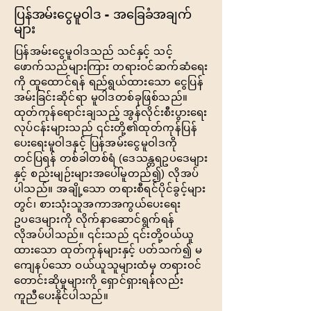
ပြန်အမ်းငွေမူဝါဒ - အခြေခံအချက်
များ
ပြန်အမ်းငွေမူဝါဒသည် သင်နှင့် သင့်
ဖောက်သည်များကြား တရားဝင်ဆက်ဆံရေး
ကို ထူထောင်ရန် ရည်ရွယ်ထားသော ငွေပြန်
အမ်းခြင်းဆိုင်ရာ မူဝါဒတစ်ခုဖြစ်သည်။
ထုတ်ကုန်ရောင်းချသည့် အွန်လိုင်းစီးပွားရေး
လုပ်ငန်းများသည် ၎င်းတို့၏ထုတ်ကုန်ပြန်
ပေးရေးမူဝါဒနှင့် ပြန်အမ်းငွေမူဝါဒကို
တင်ပြရန် တစ်ခါတစ်ရံ (ဒေသန္တရဥပဒေများ
နှင့် စည်းမျဉ်းများအပေါ်မူတည်၍) လိုအပ်
ပါသည်။ အချို့သော တရားစီရင်ပိုင်ခွင့်များ
တွင်၊ စားသုံးသူအကာအကွယ်ပေးရေး
ဥပဒေများကို လိုက်နာဆောင်ရွက်ရန်
လိုအပ်ပါသည်။ ၎င်းသည် ၎င်းတို့ဝယ်ယူ
ထားသော ထုတ်ကုန်များနှင့် ပတ်သက်၍ မ
ကျေနပ်သော ဝယ်ယူသူများထံမှ တရားဝင်
တောင်းဆိုမှုများကို ရှောင်ရှားရန်လည်း
ကူညီပေးနိုင်ပါသည်။