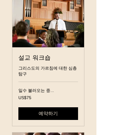
설교 워크숍
그리스도의 가르침에 대한 심층
탐구
일수 불러오는 중...
75
US$75
미
국
달
러
예약하기