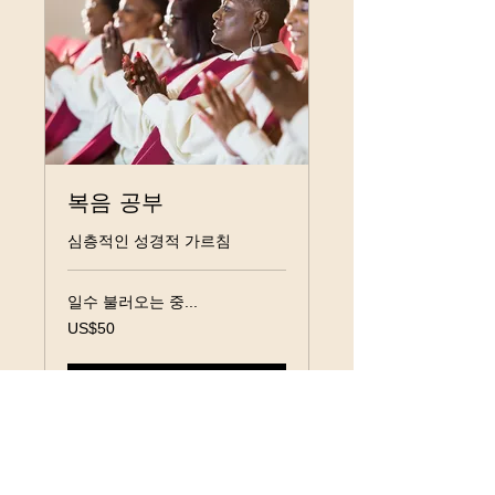
복음 공부
심층적인 성경적 가르침
일수 불러오는 중...
50
US$50
미
국
달
러
예약하기
당신의 생각을 공유하세