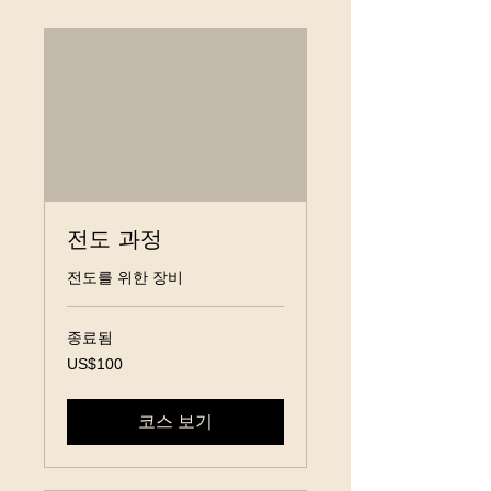
전도 과정
전도를 위한 장비
종료됨
100
US$100
미
국
달
러
코스 보기