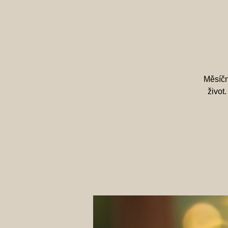
Měsíčn
život