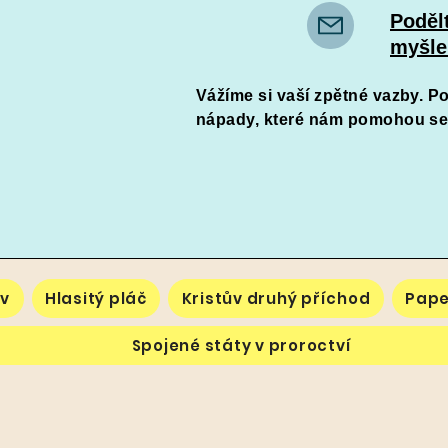
Poděl
myšle
Vážíme si vaší zpětné vazby. P
nápady, které nám pomohou se zl
v
Hlasitý pláč
Kristův druhý příchod
Pape
Spojené státy v proroctví