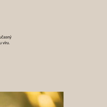
oučasný
 víru.