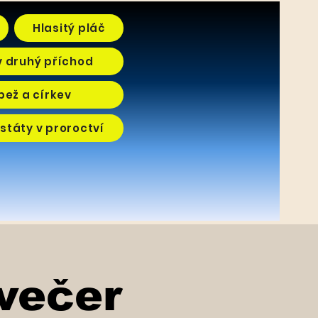
Hlasitý pláč
v druhý příchod
pež a církev
státy v proroctví
večer