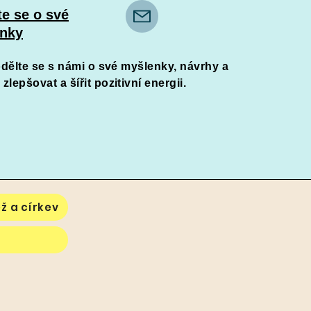
te se o své
nky
odělte se s námi o své myšlenky, návrhy a
epšovat a šířit pozitivní energii.
ž a církev