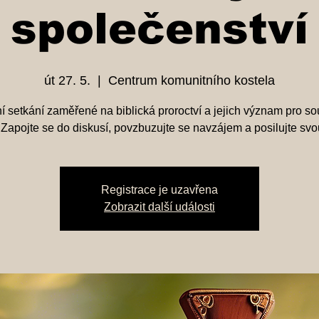
společenství
út 27. 5.
  |  
Centrum komunitního kostela
í setkání zaměřené na biblická proroctví a jejich význam pro s
. Zapojte se do diskusí, povzbuzujte se navzájem a posilujte svou
Registrace je uzavřena
Zobrazit další události