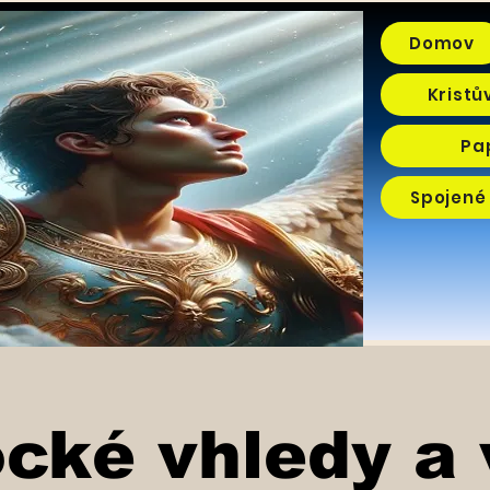
Domov
Kristů
Pa
Spojené 
ocké vhledy a 